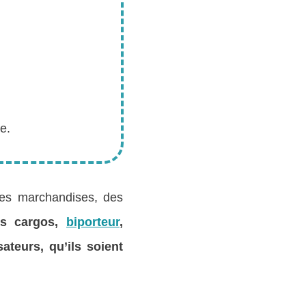
e.
 des marchandises, des
os cargos,
biporteur
,
ateurs, qu’ils soient