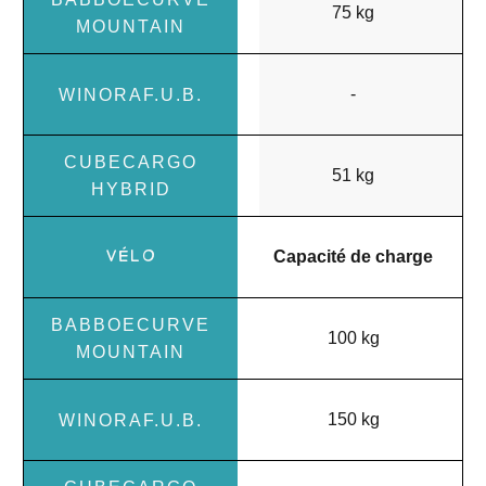
75 kg
-
51 kg
Capacité de charge
100 kg
150 kg